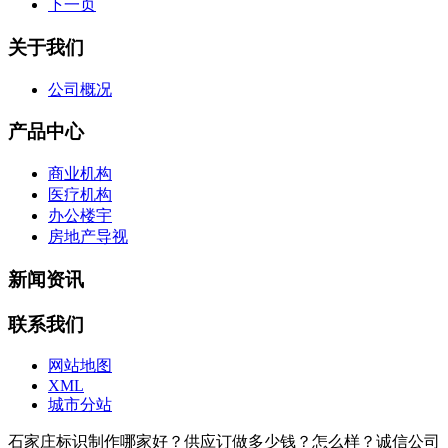
下一页
关于我们
公司概况
产品中心
商业机构
医疗机构
办公楼宇
房地产导视
新闻资讯
联系我们
网站地图
XML
城市分站
石家庄标识制作哪家好？供应订做多少钱？怎么样？诚信公司