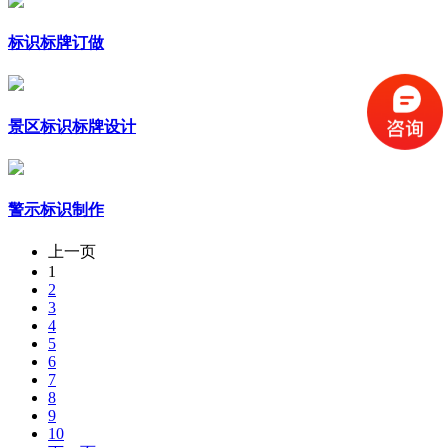
标识标牌订做
景区标识标牌设计
警示标识制作
上一页
1
2
3
4
5
6
7
8
9
10